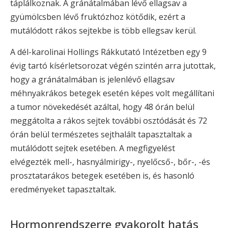
táplálkoznak. A gránátalmában lévő ellagsav a
gyümölcsben lévő fruktózhoz kötődik, ezért a
mutálódott rákos sejtekbe is több ellegsav kerül.
A dél-karolinai Hollings Rákkutató Intézetben egy 9
évig tartó kísérletsorozat végén szintén arra jutottak,
hogy a gránátalmában is jelenlévő ellagsav
méhnyakrákos betegek esetén képes volt megállítani
a tumor növekedését azáltal, hogy 48 órán belül
meggátolta a rákos sejtek további osztódását és 72
órán belül természetes sejthalált tapasztaltak a
mutálódott sejtek esetében. A megfigyelést
elvégezték mell-, hasnyálmirigy-, nyelőcső-, bőr-, -és
prosztatarákos betegek esetében is, és hasonló
eredményeket tapasztaltak.
Hormonrendszerre gyakorolt hatás