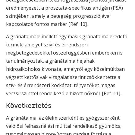
eredményezett a prosztata-specifikus antigén (PSA)
szintjében, amely a betegség progressziójával
kapcsolatos fontos marker [Ref. 10].
A gránátalmalé mellett egy másik gránátalma eredetű
termék, amelyet szív- és érrendszeri
megbetegedésekkel összefüggésben embereken is
tanulmányoztak, a gránátalma héjának
hidroalkoholos kivonata, amelyről egy közelmúltban
végzett kettős vak vizsgálat szerint csökkentette a
szív- és érrendszeri kockázati tényezőket magas
vérzsírszinttel rendelkező elhízott nőknél. [Ref. 11].
Következtetés
A gránátalma, az élelmiszerként és gyógyszerként
való ősi felhasználási múlttal rendelkező gyümölcs,
tudományosan bizonyítottan gazdag forrása a