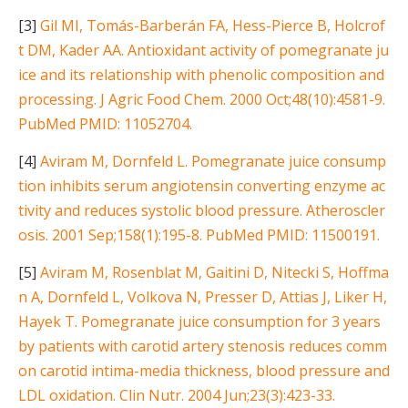
[3]
Gil MI, Tomás-Barberán FA, Hess-Pierce B, Holcrof
t DM, Kader AA. Antioxidant activity of pomegranate ju
ice and its relationship with phenolic composition and
processing. J Agric Food Chem. 2000 Oct;48(10):4581-9.
PubMed PMID: 11052704.
[4]
Aviram M, Dornfeld L. Pomegranate juice consump
tion inhibits serum angiotensin converting enzyme ac
tivity and reduces systolic blood pressure. Atheroscler
osis. 2001 Sep;158(1):195-8. PubMed PMID: 11500191.
[5]
Aviram M, Rosenblat M, Gaitini D, Nitecki S, Hoffma
n A, Dornfeld L, Volkova N, Presser D, Attias J, Liker H,
Hayek T. Pomegranate juice consumption for 3 years
by patients with carotid artery stenosis reduces comm
on carotid intima-media thickness, blood pressure and
LDL oxidation. Clin Nutr. 2004 Jun;23(3):423-33.