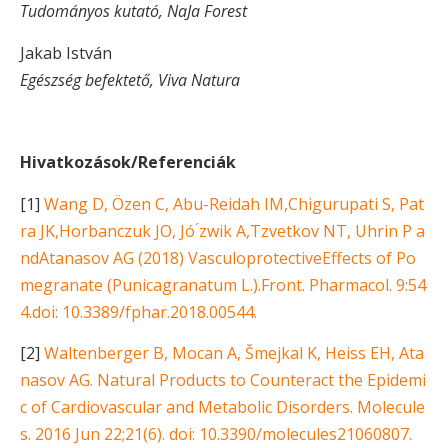
Tudományos kutató, NaJa Forest
Jakab István
Egészség befektető, Viva Natura
Hivatkozások/Referenciák
[1]
Wang D, Özen C, Abu-Reidah IM,Chigurupati S, Pat
ra JK,Horbanczuk JO, Jó ́zwik A,Tzvetkov NT, Uhrin P a
ndAtanasov AG (2018) VasculoprotectiveEffects of Po
megranate (Punicagranatum L.).Front. Pharmacol. 9:54
4.doi: 10.3389/fphar.2018.00544.
[2]
Waltenberger B, Mocan A, Šmejkal K, Heiss EH, Ata
nasov AG. Natural Products to Counteract the Epidemi
c of Cardiovascular and Metabolic Disorders. Molecule
s. 2016 Jun 22;21(6). doi: 10.3390/molecules21060807.