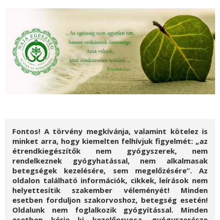
Fontos! A törvény megkívánja, valamint kötelez is
minket arra, hogy kiemelten felhívjuk figyelmét: „az
étrendkiegészítők nem gyógyszerek, nem
rendelkeznek gyógyhatással, nem alkalmasak
betegségek kezelésére, sem megelőzésére”. Az
oldalon található információk, cikkek, leírások nem
helyettesítik szakember véleményét! Minden
esetben forduljon szakorvoshoz, betegség esetén!
Oldalunk nem foglalkozik gyógyítással. Minden
esetben kérje ki kezelőorvosa, gyógyszerésze