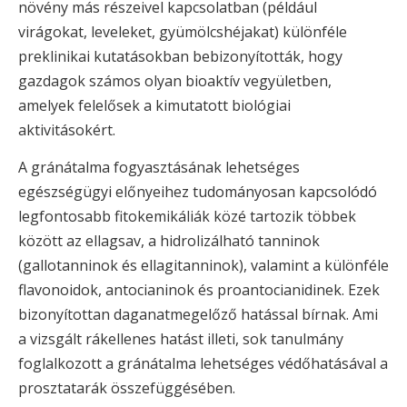
növény más részeivel kapcsolatban (például
virágokat, leveleket, gyümölcshéjakat) különféle
preklinikai kutatásokban bebizonyították, hogy
gazdagok számos olyan bioaktív vegyületben,
amelyek felelősek a kimutatott biológiai
aktivitásokért.
A gránátalma fogyasztásának lehetséges
egészségügyi előnyeihez tudományosan kapcsolódó
legfontosabb fitokemikáliák közé tartozik többek
között az ellagsav, a hidrolizálható tanninok
(gallotanninok és ellagitanninok), valamint a különféle
flavonoidok, antocianinok és proantocianidinek. Ezek
bizonyítottan daganatmegelőző hatással bírnak. Ami
a vizsgált rákellenes hatást illeti, sok tanulmány
foglalkozott a gránátalma lehetséges védőhatásával a
prosztatarák összefüggésében.