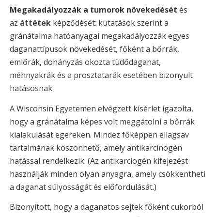
Megakadályozzák a tumorok növekedését
és
az
áttétek
képződését: kutatások szerint a
gránátalma hatóanyagai megakadályozzák egyes
daganattípusok növekedését, főként a bőrrák,
emlőrák, dohányzás okozta tüdődaganat,
méhnyakrák és a prosztatarák esetében bizonyult
hatásosnak.
A Wisconsin Egyetemen elvégzett kísérlet igazolta,
hogy a gránátalma képes volt meggátolni a bőrrák
kialakulását egereken. Mindez főképpen ellagsav
tartalmának köszönhető, amely antikarcinogén
hatással rendelkezik. (Az antikarciogén kifejezést
használják minden olyan anyagra, amely csökkentheti
a daganat súlyosságát és előfordulását.)
Bizonyított, hogy a daganatos sejtek főként cukorból