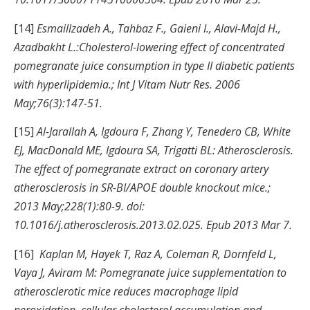
[14]
Esmaillzadeh A., Tahbaz F., Gaieni I., Alavi-Majd H.,
Azadbakht L.:Cholesterol-lowering effect of concentrated
pomegranate juice consumption in type II diabetic patients
with hyperlipidemia.; Int J Vitam Nutr Res. 2006
May;76(3):147-51.
[15]
Al-Jarallah A, Igdoura F, Zhang Y, Tenedero CB, White
EJ, MacDonald ME, Igdoura SA, Trigatti BL: Atherosclerosis.
The effect of pomegranate extract on coronary artery
atherosclerosis in SR-BI/APOE double knockout mice.;
2013 May;228(1):80-9. doi:
10.1016/j.atherosclerosis.2013.02.025. Epub 2013 Mar 7.
[16]
Kaplan M, Hayek T, Raz A, Coleman R, Dornfeld L,
Vaya J, Aviram M: Pomegranate juice supplementation to
atherosclerotic mice reduces macrophage lipid
peroxidation, cellular cholesterol accumulation and