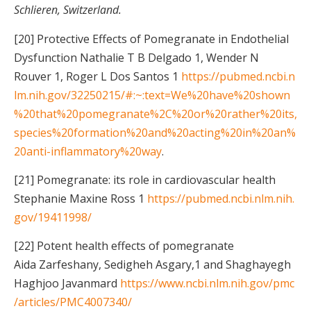
Schlieren, Switzerland.
[20] Protective Effects of Pomegranate in Endothelial
Dysfunction Nathalie T B Delgado 1, Wender N
Rouver 1, Roger L Dos Santos 1
https://pubmed.ncbi.n
lm.nih.gov/32250215/#:~:text=We%20have%20shown
%20that%20pomegranate%2C%20or%20rather%20its,
species%20formation%20and%20acting%20in%20an%
20anti-inflammatory%20way
.
[21] Pomegranate: its role in cardiovascular health
Stephanie Maxine Ross 1
https://pubmed.ncbi.nlm.nih.
gov/19411998/
[22] Potent health effects of pomegranate
Aida Zarfeshany, Sedigheh Asgary,1 and Shaghayegh
Haghjoo Javanmard
https://www.ncbi.nlm.nih.gov/pmc
/articles/PMC4007340/