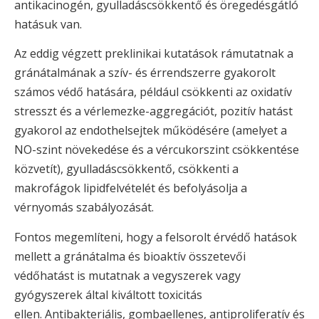
antikacinogén, gyulladáscsökkentő és öregedésgátló
hatásuk van.
Az eddig végzett preklinikai kutatások rámutatnak a
gránátalmának a szív- és érrendszerre gyakorolt
számos védő hatására, például csökkenti az oxidatív
stresszt és a vérlemezke-aggregációt, pozitív hatást
gyakorol az endothelsejtek működésére (amelyet a
NO-szint növekedése és a vércukorszint csökkentése
közvetít), gyulladáscsökkentő, csökkenti a
makrofágok lipidfelvételét és befolyásolja a
vérnyomás szabályozását.
Fontos megemlíteni, hogy a felsorolt érvédő hatások
mellett a gránátalma és bioaktív összetevői
védőhatást is mutatnak a vegyszerek vagy
gyógyszerek által kiváltott toxicitás
ellen. Antibakteriális, gombaellenes, antiproliferatív és