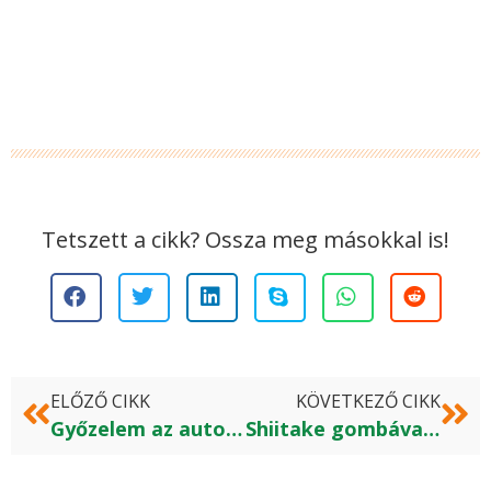
Tetszett a cikk? Ossza meg másokkal is!
ELŐZŐ CIKK
KÖVETKEZŐ CIKK
Győzelem az autoimmun betegségekkel szemben?
Shiitake gombával a HPV ellen