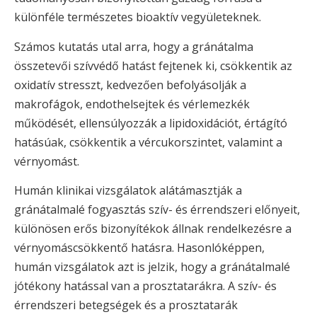
különféle természetes bioaktív vegyületeknek.
Számos kutatás utal arra, hogy a gránátalma
összetevői szívvédő hatást fejtenek ki, csökkentik az
oxidatív stresszt, kedvezően befolyásolják a
makrofágok, endothelsejtek és vérlemezkék
működését, ellensúlyozzák a lipidoxidációt, értágító
hatásúak, csökkentik a vércukorszintet, valamint a
vérnyomást.
Humán klinikai vizsgálatok alátámasztják a
gránátalmalé fogyasztás szív- és érrendszeri előnyeit,
különösen erős bizonyítékok állnak rendelkezésre a
vérnyomáscsökkentő hatásra. Hasonlóképpen,
humán vizsgálatok azt is jelzik, hogy a gránátalmalé
jótékony hatással van a prosztatarákra. A szív- és
érrendszeri betegségek és a prosztatarák