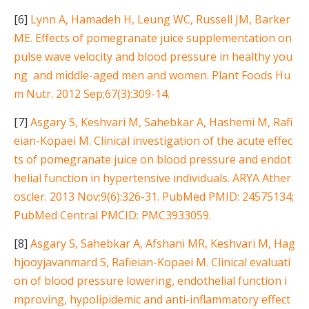
[6]
Lynn A, Hamadeh H, Leung WC, Russell JM, Barker
ME. Effects of pomegranate juice supplementation on
pulse wave velocity and blood pressure in healthy you
ng and middle-aged men and women. Plant Foods Hu
m Nutr. 2012 Sep;67(3):309-14.
[7]
Asgary S, Keshvari M, Sahebkar A, Hashemi M, Rafi
eian-Kopaei M. Clinical investigation of the acute effec
ts of pomegranate juice on blood pressure and endot
helial function in hypertensive individuals. ARYA Ather
oscler. 2013 Nov;9(6):326-31. PubMed PMID: 24575134;
PubMed Central PMCID: PMC3933059.
[8]
Asgary S, Sahebkar A, Afshani MR, Keshvari M, Hag
hjooyjavanmard S, Rafieian-Kopaei M. Clinical evaluati
on of blood pressure lowering, endothelial function i
mproving, hypolipidemic and anti-inflammatory effect