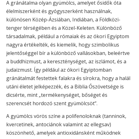
A gránátalma olyan gyümölcs, amelyet ősidők óta
élelmiszerként és gyógyszerként használnak,
különösen Közép-Ázsiában, Indiában, a Földközi-
tenger térségében és a Közel-Keleten. Különböző
társadalmak, például a rómaiak és az ókori Egyiptom
nagyra értékelték, és kiemelik, hogy szimbolikus
jelentőséggel bír a különböző vallásokban, beleértve
a buddhizmust, a kereszténységet, az iszlámot, és a
judaizmust. Így például az ókori Egyiptomban
gránátalmát festettek falakra és sírokra, hogy a halál
utáni életet jelképezzék, és a Biblia Ószövetsége is
dicsérte, mint „termékenységet, bőséget és
szerencsét hordozó szent gyümölcsöt”.
A gyümölcs vörös színe a polifenoloknak (tanninok,
kvercetinek, antociánok valamint az ellegsav)
köszönhető, amelyek antioxidánsként működnek