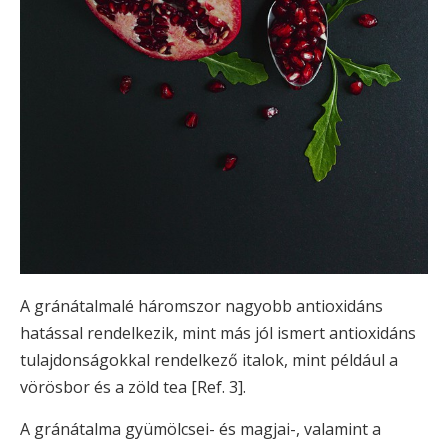
A gránátalmalé háromszor nagyobb antioxidáns
hatással rendelkezik, mint más jól ismert antioxidáns
tulajdonságokkal rendelkező italok, mint például a
vörösbor és a zöld tea [Ref. 3].
A gránátalma gyümölcsei- és magjai-, valamint a