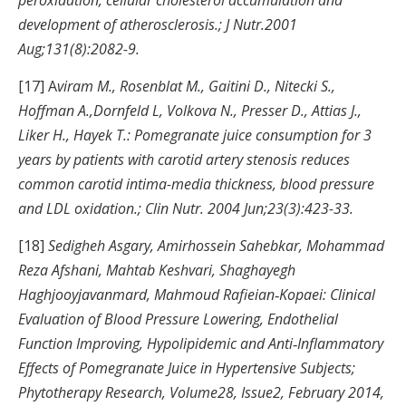
development of atherosclerosis.; J Nutr.2001
Aug;131(8):2082-9.
[17] A
viram M., Rosenblat M., Gaitini D., Nitecki S.,
Hoffman A.,Dornfeld L, Volkova N., Presser D., Attias J.,
Liker H., Hayek T.: Pomegranate juice consumption for 3
years by patients with carotid artery stenosis reduces
common carotid intima-media thickness, blood pressure
and LDL oxidation.; Clin Nutr. 2004 Jun;23(3):423-33.
[18]
Sedigheh Asgary, Amirhossein Sahebkar, Mohammad
Reza Afshani, Mahtab Keshvari, Shaghayegh
Haghjooyjavanmard, Mahmoud Rafieian‐Kopaei: Clinical
Evaluation of Blood Pressure Lowering, Endothelial
Function Improving, Hypolipidemic and Anti‐Inflammatory
Effects of Pomegranate Juice in Hypertensive Subjects;
Phytotherapy Research, Volume28, Issue2, February 2014,