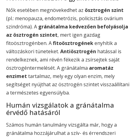
Nők esetében megnövekedhet az
ösztrogén szint
(pl.: menopauza, endometrózis, policisztás ovárium
szindróma). A
gránátalma kedvezően befolyásolja
az ösztrogén szintet
, mert igen gazdag
fitoösztrogénben. A
fitoösztrogének
enyhítik a
változáskori tüneteket.
Antiösztrogén
hatással is
rendelkeznek, ami révén fékezik a zsírsejtek saját
ösztrogéntermelését. A gránátalma
aromatáz
enzimet
tartalmaz, mely egy olyan enzim, mely
segítséget nyújthat az ösztrogén szintet visszaállítani
a természetes egyensúlyba.
Humán vizsgálatok a gránátalma
érvédő hatásáról
Számos humán tanulmány vizsgálta már, hogy a
gránátalma hozzájárulhat a szív- és érrendszeri