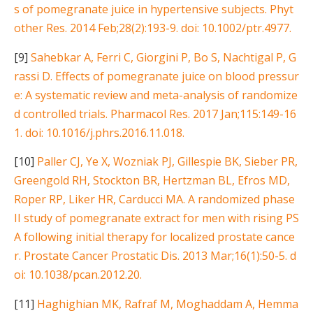
s of pomegranate juice in hypertensive subjects. Phyt
other Res. 2014 Feb;28(2):193-9. doi: 10.1002/ptr.4977.
[9]
Sahebkar A, Ferri C, Giorgini P, Bo S, Nachtigal P, G
rassi D. Effects of pomegranate juice on blood pressur
e: A systematic review and meta-analysis of randomize
d controlled trials. Pharmacol Res. 2017 Jan;115:149-16
1. doi: 10.1016/j.phrs.2016.11.018.
[10]
Paller CJ, Ye X, Wozniak PJ, Gillespie BK, Sieber PR,
Greengold RH, Stockton BR, Hertzman BL, Efros MD,
Roper RP, Liker HR, Carducci MA. A randomized phase
II study of pomegranate extract for men with rising PS
A following initial therapy for localized prostate cance
r. Prostate Cancer Prostatic Dis. 2013 Mar;16(1):50-5. d
oi: 10.1038/pcan.2012.20.
[11]
Haghighian MK, Rafraf M, Moghaddam A, Hemma