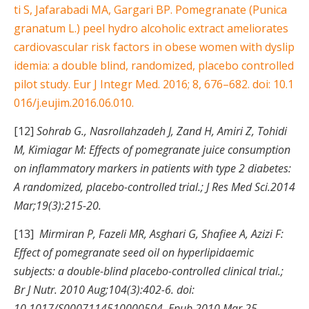
ti S, Jafarabadi MA, Gargari BP. Pomegranate (Punica
granatum L.) peel hydro alcoholic extract ameliorates
cardiovascular risk factors in obese women with dyslip
idemia: a double blind, randomized, placebo controlled
pilot study. Eur J Integr Med. 2016; 8, 676–682. doi: 10.1
016/j.eujim.2016.06.010.
[12]
Sohrab G., Nasrollahzadeh J, Zand H, Amiri Z, Tohidi
M, Kimiagar M: Effects of pomegranate juice consumption
on inflammatory markers in patients with type 2 diabetes:
A randomized, placebo-controlled trial.; J Res Med Sci.2014
Mar;19(3):215-20.
[13]
Mirmiran P, Fazeli MR, Asghari G, Shafiee A, Azizi F:
Effect of pomegranate seed oil on hyperlipidaemic
subjects: a double-blind placebo-controlled clinical trial.;
Br J Nutr. 2010 Aug;104(3):402-6. doi:
10.1017/S0007114510000504. Epub 2010 Mar 25.