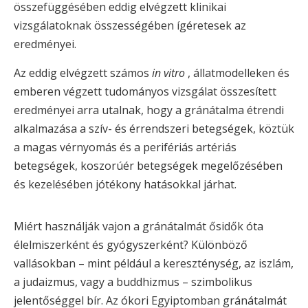
összefüggésében eddig elvégzett klinikai
vizsgálatoknak összességében ígéretesek az
eredményei.
Az eddig elvégzett számos
in vitro
, állatmodelleken és
emberen végzett tudományos vizsgálat összesített
eredményei arra utalnak, hogy a gránátalma étrendi
alkalmazása a szív- és érrendszeri betegségek, köztük
a magas vérnyomás és a perifériás artériás
betegségek, koszorúér betegségek megelőzésében
és kezelésében jótékony hatásokkal járhat.
Miért használják vajon a gránátalmát ősidők óta
élelmiszerként és gyógyszerként? Különböző
vallásokban – mint például a kereszténység, az iszlám,
a judaizmus, vagy a buddhizmus – szimbolikus
jelentőséggel bír. Az ókori Egyiptomban gránátalmát