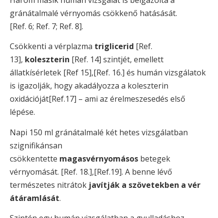
Három másik humán vizsgálat is beigazolta a
gránátalmalé vérnyomás csökkenő hatásását.
[Ref. 6; Ref. 7; Ref. 8].
Csökkenti a vérplazma
triglicerid
[Ref.
13],
koleszterin
[Ref. 14] szintjét, emellett
állatkísérletek [Ref 15],[Ref. 16.] és humán vizsgálatok
is igazolják, hogy akadályozza a koleszterin
oxidációját[Ref.17] – ami az érelmeszesedés első
lépése.
Napi 150 ml gránátalmalé két hetes vizsgálatban
szignifikánsan
csökkentette
magasvérnyomásos
betegek
vérnyomását. [Ref. 18.],[Ref.19]. A benne lévő
természetes nitrátok
javítják a szövetekben a vér
átáramlását
.