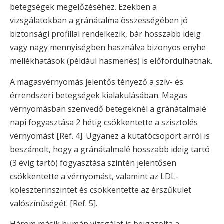
betegségek megelőzéséhez. Ezekben a
vizsgálatokban a gránátalma összességében jó
biztonsági profillal rendelkezik, bár hosszabb ideig
vagy nagy mennyiségben használva bizonyos enyhe
mellékhatások (például hasmenés) is előfordulhatnak.
A magasvérnyomás jelentős tényező a szív- és
érrendszeri betegségek kialakulásában. Magas
vérnyomásban szenvedő betegeknél a gránátalmalé
napi fogyasztása 2 hétig csökkentette a szisztolés
vérnyomást [Ref. 4]. Ugyanez a kutatócsoport arról is
beszámolt, hogy a gránátalmalé hosszabb ideig tartó
(3 évig tartó) fogyasztása szintén jelentősen
csökkentette a vérnyomást, valamint az LDL-
koleszterinszintet és csökkentette az érszűkület
valószínűségét. [Ref. 5].