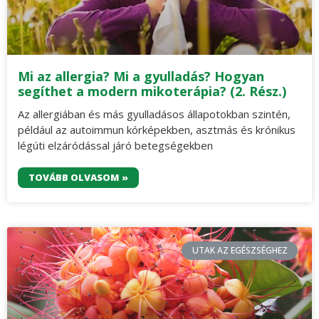
Mi az allergia? Mi a gyulladás? Hogyan
segíthet a modern mikoterápia? (2. Rész.)
Az allergiában és más gyulladásos állapotokban szintén,
például az autoimmun kórképekben, asztmás és krónikus
légúti elzáródással járó betegségekben
TOVÁBB OLVASOM »
UTAK AZ EGÉSZSÉGHEZ