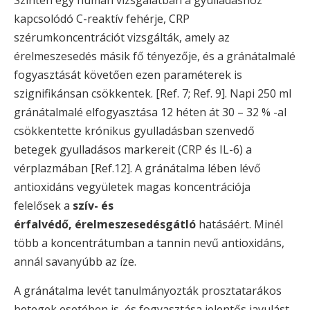
Szintén egy humán vizsgálatban a gyulladáshoz
kapcsolódó C-reaktív fehérje, CRP
szérumkoncentrációt vizsgálták, amely az
érelmeszesedés másik fő tényezője, és a gránátalmalé
fogyasztását követően ezen paraméterek is
szignifikánsan csökkentek. [Ref. 7; Ref. 9]. Napi 250 ml
gránátalmalé elfogyasztása 12 héten át 30 – 32 % -al
csökkentette krónikus gyulladásban szenvedő
betegek gyulladásos markereit (CRP és IL-6) a
vérplazmában [Ref.12]. A gránátalma lében lévő
antioxidáns vegyületek magas koncentrációja
felelősek a
szív- és
érfalvédő, érelmeszesedésgátló
hatásáért. Minél
több a koncentrátumban a tannin nevű antioxidáns,
annál savanyúbb az íze.
A gránátalma levét tanulmányozták prosztatarákos
betegek esetében is, és fogyasztása jelentős javulást