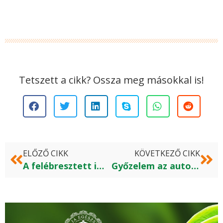
Tetszett a cikk? Ossza meg másokkal is!
ELŐZŐ CIKK
KÖVETKEZŐ CIKK
A felébresztett immunrendszer kisöpri a daganatot
Győzelem az autoimmun betegségekkel szemben?