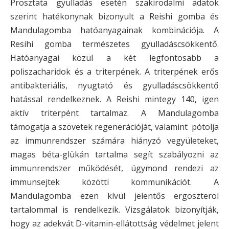
Prosztata gyulladás esetén szakirodalmi adatok
szerint hatékonynak bizonyult a Reishi gomba és
Mandulagomba hatóanyagainak kombinációja. A
Resihi gomba természetes gyulladáscsökkentő.
Hatóanyagai közül a két legfontosabb a
poliszacharidok és a triterpének. A triterpének erős
antibakteriális, nyugtató és gyulladáscsökkentő
hatással rendelkeznek. A Reishi mintegy 140, igen
aktív triterpént tartalmaz. A Mandulagomba
támogatja a szövetek regenerációját, valamint pótolja
az immunrendszer számára hiányzó vegyületeket,
magas béta-glükán tartalma segít szabályozni az
immunrendszer működését, úgymond rendezi az
immunsejtek közötti kommunikációt. A
Mandulagomba ezen kívül jelentős ergoszterol
tartalommal is rendelkezik. Vizsgálatok bizonyítják,
hogy az adekvát D-vitamin-ellátottság védelmet jelent