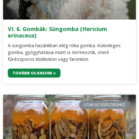
VI. 6. Gombák: Süngomba (Hericium
erinaceus)
A süngomba hazánkban elég ritka gomba. Különleges
gomba, gyógyhatásai miatt is termesztik, steril
fűrészporos blokkokon vagy farönkön.
TOVÁBB OLVASOM »
UTAK AZ EGÉSZSÉGHEZ