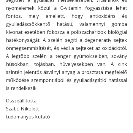
segíthet a gyulladás mérséklésében. Vitaminok és
nyomelemek közül a C-vitamin fogyasztása lehet
fontos, mely amellett, hogy antioxidáns és
gyulladáscsökkentő hatású, valamennyi gomba
kivonat esetében fokozza a poliszacharidok biológiai
hatékonyságát. A szelén segíti a degeneratív sejtek
önmegsemmisítését, és védi a sejteket az oxidációtól.
A legtöbb szelén a tenger gyümölcseiben, sovány
húsokban, tojásban, hüvelyesekben van. A cink
szintén jelentős ásványi anyag a prosztata megfelelő
működése szempontjából és gyulladásgátló hatással
is rendelkezik.
Összeállította:
Szabó Nikolett
tudományos kutató