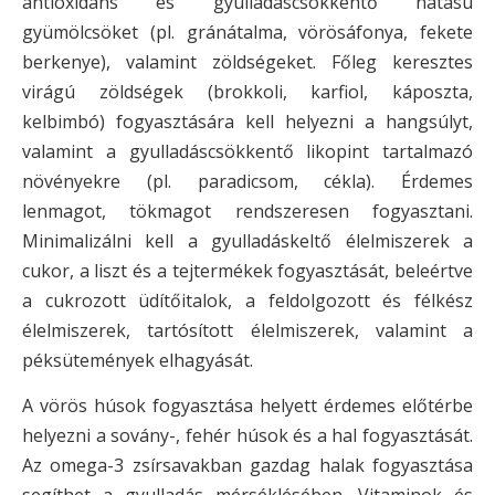
antioxidáns és gyulladáscsökkentő hatású
gyümölcsöket (pl. gránátalma, vörösáfonya, fekete
berkenye), valamint zöldségeket. Főleg keresztes
virágú zöldségek (brokkoli, karfiol, káposzta,
kelbimbó) fogyasztására kell helyezni a hangsúlyt,
valamint a gyulladáscsökkentő likopint tartalmazó
növényekre (pl. paradicsom, cékla). Érdemes
lenmagot, tökmagot rendszeresen fogyasztani.
Minimalizálni kell a gyulladáskeltő élelmiszerek a
cukor, a liszt és a tejtermékek fogyasztását, beleértve
a cukrozott üdítőitalok, a feldolgozott és félkész
élelmiszerek, tartósított élelmiszerek, valamint a
péksütemények elhagyását.
A vörös húsok fogyasztása helyett érdemes előtérbe
helyezni a sovány-, fehér húsok és a hal fogyasztását.
Az omega-3 zsírsavakban gazdag halak fogyasztása