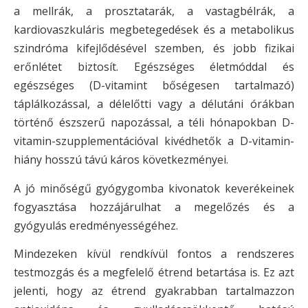
a mellrák, a prosztatarák, a vastagbélrák, a
kardiovaszkuláris megbetegedések és a metabolikus
szindróma kifejlődésével szemben, és jobb fizikai
erőnlétet biztosít. Egészséges életmóddal és
egészséges (D-vitamint bőségesen tartalmazó)
táplálkozással, a délelőtti vagy a délutáni órákban
történő észszerű napozással, a téli hónapokban D-
vitamin-szupplementációval kivédhetők a D-vitamin-
hiány hosszú távú káros következményei.
A jó minőségű gyógygomba kivonatok keverékeinek
fogyasztása hozzájárulhat a megelőzés és a
gyógyulás eredményességéhez.
Mindezeken kívül rendkívül fontos a rendszeres
testmozgás és a megfelelő étrend betartása is. Ez azt
jelenti, hogy az étrend gyakrabban tartalmazzon