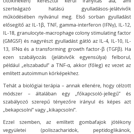
citokineken) keresztül kerül irányítás alá, ami
szerteágazó hatású gyulladásos-jelátvivők
működésében nyilvánul meg. Első sorban gyulladást
elősegítő az IL-1β, TNF, gamma-interferon (IFNγ), IL-12,
IL-18, granulocyte-macrophage colony stimulating factor
(GMGSF) és nagyrészt gyulladást gátló az IL-4, IL-10, IL-
13, IFNα és a transforming growth factor-β (TGFβ). Ha
ezen szabályozás (jelátvivők egyensúlya) felborul,
például „elszabadul” a TNF-α, akkor (főleg) ez vezet az
említett autoimmun kórképekhez.
Tehát a biológiai terápia – annak ellenére, hogy célzott
módszer – általában egy „főkapcsoló-jellegű” és
szabályozó szerepű tényezőre irányul és képes azt
„bekapcsolni” vagy „kikapcsolni”.
Ezzel szemben, az említett gombafajok jótékony
vegyületei (poliszacharidok, peptidoglikánok,