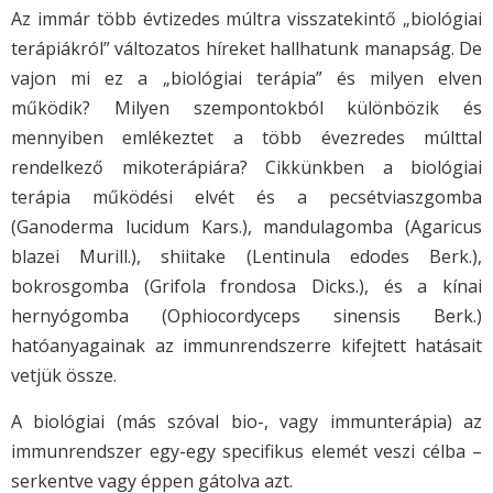
Az immár több évtizedes múltra visszatekintő „biológiai
terápiákról” változatos híreket hallhatunk manapság. De
vajon mi ez a „biológiai terápia” és milyen elven
működik? Milyen szempontokból különbözik és
mennyiben emlékeztet a több évezredes múlttal
rendelkező mikoterápiára? Cikkünkben a biológiai
terápia működési elvét és a pecsétviaszgomba
(Ganoderma lucidum Kars.), mandulagomba (Agaricus
blazei Murill.), shiitake (Lentinula edodes Berk.),
bokrosgomba (Grifola frondosa Dicks.), és a kínai
hernyógomba (Ophiocordyceps sinensis Berk.)
hatóanyagainak az immunrendszerre kifejtett hatásait
vetjük össze.
A biológiai (más szóval bio-, vagy immunterápia) az
immunrendszer egy-egy specifikus elemét veszi célba –
serkentve vagy éppen gátolva azt.