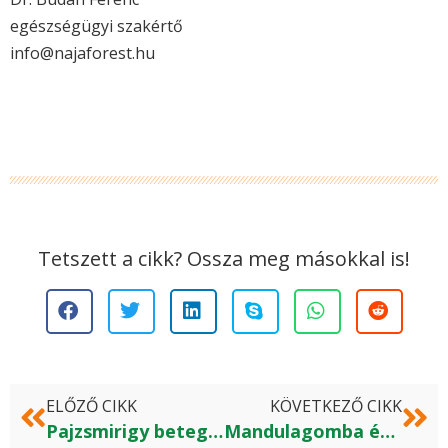
egészségügyi szakértő
info@najaforest.hu
Tetszett a cikk? Ossza meg másokkal is!
ELŐZŐ CIKK
KÖVETKEZŐ CIKK
Pajzsmirigy betegség étrendi kezelése és a folyékony gombakivonatok
Mandulagomba és bokrosgomba – természetes módszer a cukorbetegség tünetei ellen