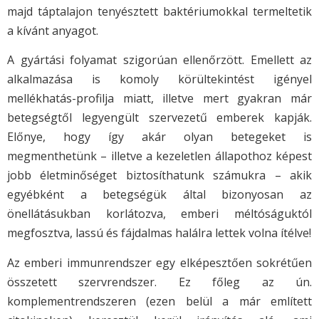
majd táptalajon tenyésztett baktériumokkal termeltetik
a kívánt anyagot.
A gyártási folyamat szigorúan ellenőrzött. Emellett az
alkalmazása is komoly körültekintést igényel
mellékhatás-profilja miatt, illetve mert gyakran már
betegségtől legyengült szervezetű emberek kapják.
Előnye, hogy így akár olyan betegeket is
megmenthetünk – illetve a kezeletlen állapothoz képest
jobb életminőséget biztosíthatunk számukra – akik
egyébként a betegségük által bizonyosan az
önellátásukban korlátozva, emberi méltóságuktól
megfosztva, lassú és fájdalmas halálra lettek volna ítélve!
Az emberi immunrendszer egy elképesztően sokrétűen
összetett szervrendszer. Ez főleg az ún.
komplementrendszeren (ezen belül a már említett