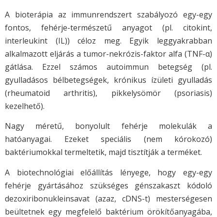
A bioterápia az immunrendszert szabályozó egy-egy
fontos, fehérje-természetű anyagot (pl. citokint,
interleukint (IL)) céloz meg. Egyik leggyakrabban
alkalmazott eljárás a tumor-nekrózis-faktor alfa (TNF-α)
gátlása. Ezzel számos autoimmun betegség (pl.
gyulladásos bélbetegségek, krónikus ízületi gyulladás
(rheumatoid arthritis), pikkelysömör (psoriasis)
kezelhető).
Nagy méretű, bonyolult fehérje molekulák a
hatóanyagai. Ezeket speciális (nem kórokozó)
baktériumokkal termeltetik, majd tisztítják a terméket.
A biotechnológiai előállítás lényege, hogy egy-egy
fehérje gyártásához szükséges génszakaszt kódoló
dezoxiribonukleinsavat (azaz, cDNS-t) mesterségesen
beültetnek egy megfelelő baktérium örökítőanyagába,