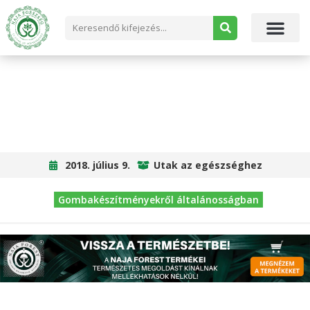
BIOLÓGIAI TERÁPIA ÉS MODERN MIKOTERÁPIA
– KÜLÖNBSÉGEK ÉS HASONLÓSÁGOK
2018. július 9.
Utak az egészséghez
Gombakészítményekről általánosságban