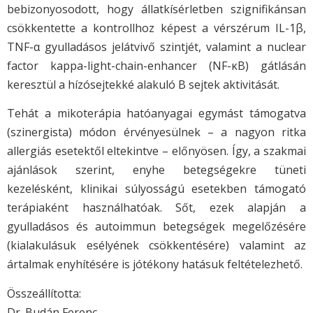
bebizonyosodott, hogy állatkísérletben szignifikánsan
csökkentette a kontrollhoz képest a vérszérum IL-1β,
TNF-α gyulladásos jelátvivő szintjét, valamint a nuclear
factor kappa-light-chain-enhancer (NF-κB) gátlásán
keresztül a hízósejtekké alakuló B sejtek aktivitását.
Tehát a mikoterápia hatóanyagai egymást támogatva
(szinergista) módon érvényesülnek – a nagyon ritka
allergiás esetektől eltekintve – előnyösen. Így, a szakmai
ajánlások szerint, enyhe betegségekre tüneti
kezelésként, klinikai súlyosságú esetekben támogató
terápiaként használhatóak. Sőt, ezek alapján a
gyulladásos és autoimmun betegségek megelőzésére
(kialakulásuk esélyének csökkentésére) valamint az
ártalmak enyhítésére is jótékony hatásuk feltételezhető.
Összeállította:
Dr. Budán Ferenc