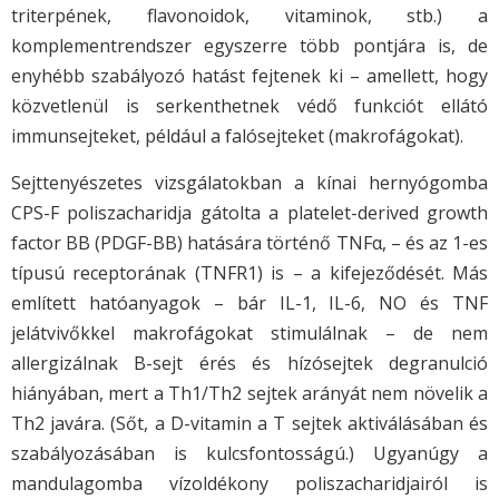
triterpének, flavonoidok, vitaminok, stb.) a
komplementrendszer egyszerre több pontjára is, de
enyhébb szabályozó hatást fejtenek ki – amellett, hogy
közvetlenül is serkenthetnek védő funkciót ellátó
immunsejteket, például a falósejteket (makrofágokat).
Sejttenyészetes vizsgálatokban a kínai hernyógomba
CPS-F poliszacharidja gátolta a platelet-derived growth
factor BB (PDGF-BB) hatására történő TNFα, – és az 1-es
típusú receptorának (TNFR1) is – a kifejeződését. Más
említett hatóanyagok – bár IL-1, IL-6, NO és TNF
jelátvivőkkel makrofágokat stimulálnak – de nem
allergizálnak B-sejt érés és hízósejtek degranulció
hiányában, mert a Th1/Th2 sejtek arányát nem növelik a
Th2 javára. (Sőt, a D-vitamin a T sejtek aktiválásában és
szabályozásában is kulcsfontosságú.) Ugyanúgy a
mandulagomba vízoldékony poliszacharidjairól is