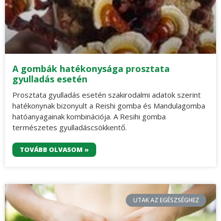
A gombák hatékonysága prosztata
gyulladás esetén
Prosztata gyulladás esetén szakirodalmi adatok szerint
hatékonynak bizonyult a Reishi gomba és Mandulagomba
hatóanyagainak kombinációja. A Resihi gomba
természetes gyulladáscsökkentő.
TOVÁBB OLVASOM »
UTAK AZ EGÉSZSÉGHEZ