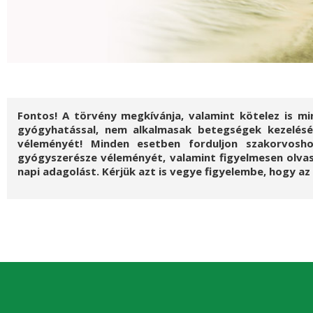
Fontos! A törvény megkívánja, valamint kötelez is mi
gyógyhatással, nem alkalmasak betegségek kezelésér
véleményét! Minden esetben forduljon szakorvosho
gyógyszerésze véleményét, valamint figyelmesen olvass
napi adagolást. Kérjük azt is vegye figyelembe, hogy a