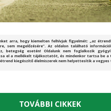
nket arra, hogy kiemelten felhívjuk figyelmét: „az étre
e, sem megelőzésére”. Az oldalon található információk
z, betegség esetén! Oldalunk nem foglalkozik gyógyít
a el a mellékelt tájékoztatót, és mindenkor tartsa be a 
z étrend kiegészítő élelmiszerek nem helyettesítik a vegye
TOVÁBBI CIKKEK