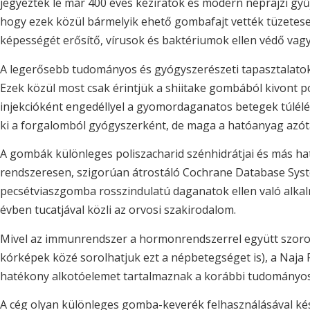
jegyezték le már 400 éves kéziratok és modern néprajzi gyű
hogy ezek közül bármelyik ehető gombafajt vették tüzetese
képességét erősítő, vírusok és baktériumok ellen védő vag
A legerősebb tudományos és gyógyszerészeti tapasztalatok,
Ezek közül most csak érintjük a shiitake gombából kivont p
injekcióként engedéllyel a gyomordaganatos betegek túlél
ki a forgalomból gyógyszerként, de maga a hatóanyag azóta 
A gombák különleges poliszacharid szénhidrátjai és más ha
rendszeresen, szigorúan átrostáló Cochrane Database Syste
pecsétviaszgomba rosszindulatú daganatok ellen való alka
évben tucatjával közli az orvosi szakirodalom.
Mivel az immunrendszer a hormonrendszerrel együtt szoros
kórképek közé sorolhatjuk ezt a népbetegséget is), a Naja F
hatékony alkotóelemet tartalmaznak a korábbi tudományos
A cég olyan különleges gomba-keverék felhasználásával készü