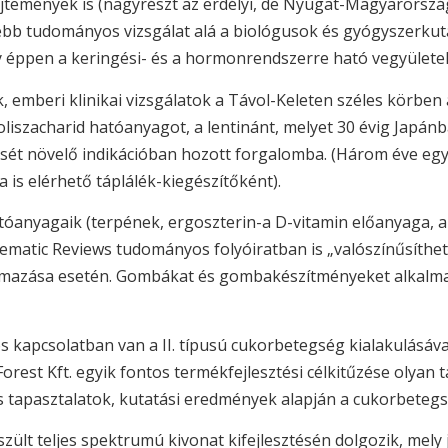
jtemények is (nagyrészt az erdélyi, de Nyugat-Magyarországi
bb tudományos vizsgálat alá a biológusok és gyógyszerkutat
y éppen a keringési- és a hormonrendszerre ható vegyülete
 emberi klinikai vizsgálatok a Távol-Keleten széles körbe
oliszacharid hatóanyagot, a lentinánt, melyet 30 évig Japá
ését növelő indikációban hozott forgalomba. (Három éve eg
is elérhető táplálék-kiegészítőként).
tóanyagaik (terpének, ergoszterin-a D-vitamin előanyaga, a
matic Reviews tudományos folyóiratban is „valószínűsíthet
lmazása esetén. Gombákat és gombakészítményeket alkalmaz
 kapcsolatban van a II. típusú cukorbetegség kialakulásáv
orest Kft. egyik fontos termékfejlesztési célkitűzése olyan 
 tapasztalatok, kutatási eredmények alapján a cukorbete
lt teljes spektrumú kivonat kifejlesztésén dolgozik, mely jó