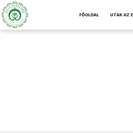
FŐOLDAL
UTAK AZ 
GYÓGYÍTÓ H
EGÉSZSÉGESE