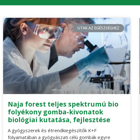
UTAK AZ EGÉSZSÉGHEZ
Naja forest teljes spektrumú bio
folyékony gomba-kivonatok
biológiai kutatása, fejlesztése
A gyógyszerek és étrendkiegészítők K+F
folyamatában a gyógyászati célú gombák egyre