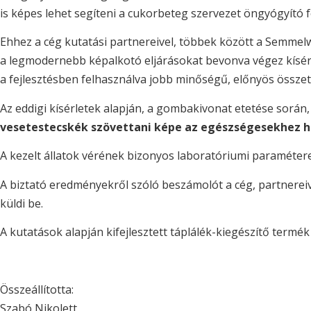
is képes lehet segíteni a cukorbeteg szervezet öngyógyító f
Ehhez a cég kutatási partnereivel, többek között a Semme
a legmodernebb képalkotó eljárásokat bevonva végez kísérle
a fejlesztésben felhasználva jobb minőségű, előnyös össz
Az eddigi kísérletek alapján, a gombakivonat etetése során
vesetestecskék szövettani képe az egészségesekhez ha
A kezelt állatok vérének bizonyos laboratóriumi paramétere
A biztató eredményekről szóló beszámolót a cég, partnerei
küldi be.
A kutatások alapján kifejlesztett táplálék-kiegészítő termék
Összeállította:
Szabó Nikolett