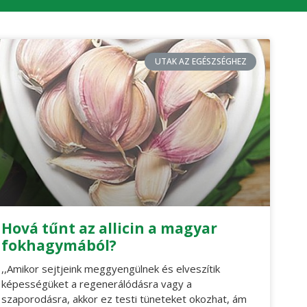
UTAK AZ EGÉSZSÉGHEZ
Hová tűnt az allicin a magyar
fokhagymából?
,,Amikor sejtjeink meggyengülnek és elveszítik
képességüket a regenerálódásra vagy a
szaporodásra, akkor ez testi tüneteket okozhat, ám