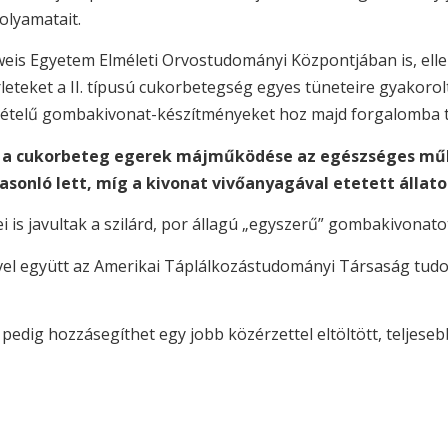
olyamatait.
lweis Egyetem Elméleti Orvostudományi Központjában is, el
teket a II. típusú cukorbetegség egyes tüneteire gyakorolt 
etételű gombakivonat-készítményeket hoz majd forgalomba t
,
a cukorbeteg egerek májműködése az egészséges működ
sonló lett, míg a kivonat vivőanyagával etetett állat
i is javultak a szilárd, por állagú „egyszerű” gombakivonat
vel együtt az Amerikai Táplálkozástudományi Társaság tudom
 pedig hozzásegíthet egy jobb közérzettel eltöltött, teljeseb