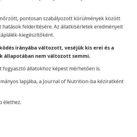
lenőrzött, pontosan szabályozott körülmények között
hatások felderítésére. Az állatkísérletek eredményeit
áplálék-kiegészítőként.
és irányába változott, veséjük kis erei és a
ok állapotában nem változott semmi.
ot fogyasztó állatokhoz képest mérhetően is.
ányos lapjába, a Journal of Nutrition-ba kéziratként
b élethez.