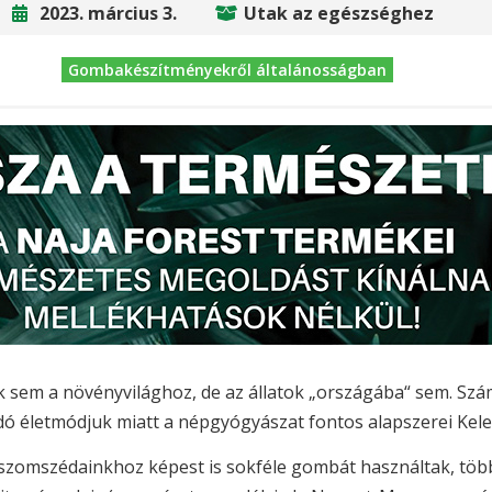
2023. március 3.
Utak az egészséghez
Gombakészítményekről általánosságban
 sem a növényvilághoz, de az állatok „országába“ sem. Szá
odó életmódjuk miatt a népgyógyászat fontos alapszerei Ke
omszédainkhoz képest is sokféle gombát használtak, több,