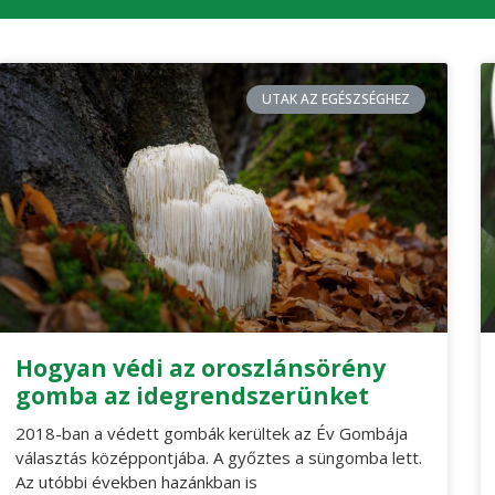
UTAK AZ EGÉSZSÉGHEZ
Hogyan védi az oroszlánsörény
gomba az idegrendszerünket
2018-ban a védett gombák kerültek az Év Gombája
választás középpontjába. A győztes a süngomba lett.
Az utóbbi években hazánkban is