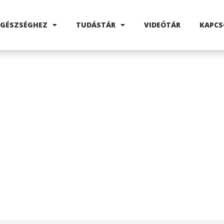
EGÉSZSÉGHEZ
TUDÁSTÁR
VIDEÓTÁR
KAPCS
ATÁSÚ GOMBAKIV
BB ÉLETMÓD SZO