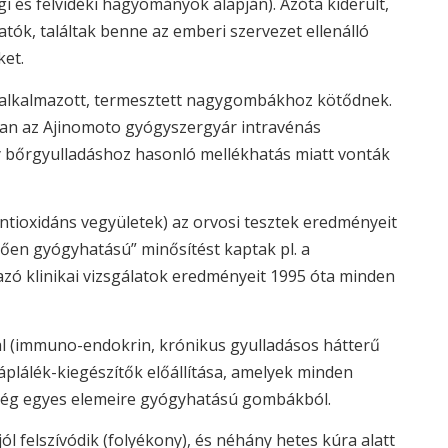
 és felvidéki hagyományok alapján). Azóta kiderült,
ók, találtak benne az emberi szervezet ellenálló
ket.
n alkalmazott, termesztett nagygombákhoz kötődnek.
nban az Ajinomoto gyógyszergyár intravénás
y bőrgyulladáshoz hasonló mellékhatás miatt vonták
ntioxidáns vegyületek) az orvosi tesztek eredményeit
ően gyógyhatású” minősítést kaptak pl. a
ó klinikai vizsgálatok eredményeit 1995 óta minden
al (immuno-endokrin, krónikus gyulladásos hátterű
táplálék-kiegészítők előállítása, amelyek minden
gség egyes elemeire gyógyhatású gombákból.
l felszívódik (folyékony), és néhány hetes kúra alatt