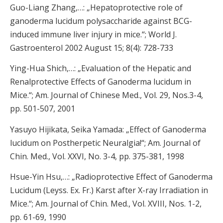
Guo-Liang Zhang,…: „Hepatoprotective role of
ganoderma lucidum polysaccharide against BCG-
induced immune liver injury in mice.“; World J.
Gastroenterol 2002 August 15; 8(4): 728-733
Ying-Hua Shich,…: „Evaluation of the Hepatic and
Renalprotective Effects of Ganoderma lucidum in
Mice.“; Am. Journal of Chinese Med., Vol. 29, Nos.3-4,
pp. 501-507, 2001
Yasuyo Hijikata, Seika Yamada: „Effect of Ganoderma
lucidum on Postherpetic Neuralgia!“; Am. Journal of
Chin. Med., Vol. XXVI, No. 3-4, pp. 375-381, 1998
Hsue-Yin Hsu,…: „Radioprotective Effect of Ganoderma
Lucidum (Leyss. Ex. Fr.) Karst after X-ray Irradiation in
Mice.“; Am. Journal of Chin. Med., Vol. XVIII, Nos. 1-2,
pp. 61-69, 1990