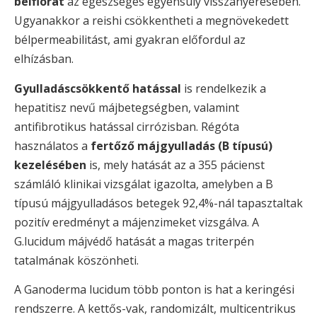
bélflórát
az egészséges egyensúly visszanyerésében.
Ugyanakkor a reishi csökkentheti a megnövekedett
bélpermeabilitást, ami gyakran előfordul az
elhízásban.
Gyulladáscsökkentő hatással
is rendelkezik a
hepatitisz nevű májbetegségben, valamint
antifibrotikus hatással cirrózisban. Régóta
használatos a
fertőző májgyulladás (B típusú)
kezelésében
is, mely hatását az a 355 pácienst
számláló klinikai vizsgálat igazolta, amelyben a B
típusú májgyulladásos betegek 92,4%-nál tapasztaltak
pozitív eredményt a májenzimeket vizsgálva. A
G.lucidum májvédő hatását a magas triterpén
tatalmának köszönheti.
A Ganoderma lucidum több ponton is hat a keringési
rendszerre. A kettős-vak, randomizált, multicentrikus