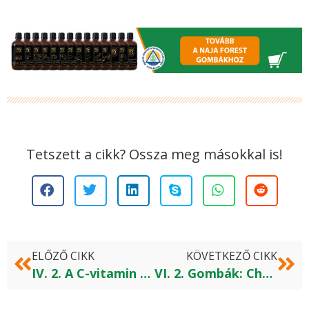
Tetszett a cikk? Ossza meg másokkal is!
ELŐZŐ CIKK
KÖVETKEZŐ CIKK
IV. 2. A C-vitamin felerősíti a folyékony gomba kivonatok hatékonyságát
VI. 2. Gombák: Chaga (Inonotus obliquus)