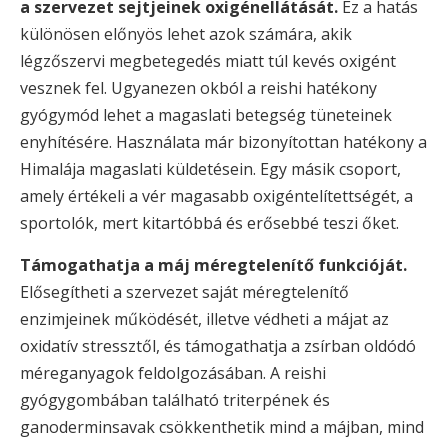
a szervezet sejtjeinek oxigénellátását.
Ez a hatás
különösen előnyös lehet azok számára, akik
légzőszervi megbetegedés miatt túl kevés oxigént
vesznek fel. Ugyanezen okból a reishi hatékony
gyógymód lehet a magaslati betegség tüneteinek
enyhítésére. Használata már bizonyítottan hatékony a
Himalája magaslati küldetésein. Egy másik csoport,
amely értékeli a vér magasabb oxigéntelítettségét, a
sportolók, mert kitartóbbá és erősebbé teszi őket.
Támogathatja a máj méregtelenítő funkcióját.
Elősegítheti a szervezet saját méregtelenítő
enzimjeinek működését, illetve védheti a májat az
oxidatív stressztől, és támogathatja a zsírban oldódó
méreganyagok feldolgozásában. A reishi
gyógygombában található triterpének és
ganoderminsavak csökkenthetik mind a májban, mind