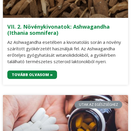
VII. 2. Növénykivonatok: Ashwagandha
(Ithania somnifera)
Az Ashwagandha esetében a kivonatolás során a növény
szárított gyökérzetét használjuk fel. Az Ashwagandha
erőteljes gyógyhatását witanolididokból, a gyökérben
található természetes szteroid laktonokból nyeri.
TOVÁBB OLVASOM »
UTAK AZ EGÉSZSÉGHEZ