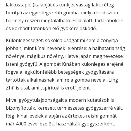
lakkostapló (kalapját és tönkjét vastag lakk réteg
borítja) az egyik legszebb gomba, mely a Föld szinte
bármely részén megtalálható. Föld alatti fadarabokon
és korhadt fatönkön élő gyökérélősködő.
Különlegességét, sokoldalúságát mi sem bizonyítja
jobban, mint kínai nevének jelentése: a halhatatlanság
növénye, mágikus növény, illetve japán megnevezése:
Isteni gyógyfű. A gombát Kínában különleges erejénél
fogva a legkülönfélébb betegségek gyógyítására
tartották alkalmasnak, amire a gomba neve a „Ling
Zhi” is utal, ami „spirituális erőt” jelent.
Mivel gyógytulajdonságait a modern kutatások is
bizonyították, keresett természetes gyógyszerré vált.
Régi kínai levelek alapján az értékes reishi gombát
már 4000 évvel ezelőtt használták gyógyszerként.