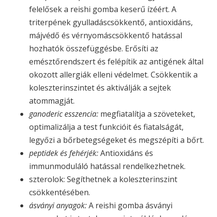
felelősek a reishi gomba keserű ízéért. A
triterpének gyulladáscsökkentő, antioxidáns,
májvédő és vérnyomáscsökkentő hatással
hozhatók összefüggésbe. Erősíti az
emésztőrendszert és felépítik az antigének által
okozott allergiák elleni védelmet. Csökkentik a
koleszterinszintet és aktiválják a sejtek
atommagját.
ganoderic esszencia:
megfiatalítja a szöveteket,
optimalizálja a test funkcióit és fiatalságát,
legyőzi a bőrbetegségeket és megszépíti a bőrt.
peptidek és fehérjék:
Antioxidáns és
immunmoduláló hatással rendelkezhetnek.
szterolok: Segíthetnek a koleszterinszint
csökkentésében.
ásványi anyagok:
A reishi gomba ásványi