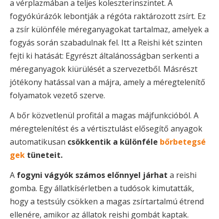
a vérplazmában a teljes koleszterinszintet. A
fogyókúrázók lebontják a régóta raktározott zsírt. Ez
a zsír különféle méreganyagokat tartalmaz, amelyek a
fogyás során szabadulnak fel. Itt a Reishi két szinten
fejti ki hatását: Egyrészt általánosságban serkenti a
méreganyagok kiürülését a szervezetből. Másrészt
jótékony hatással van a májra, amely a méregtelenítő
folyamatok vezető szerve.
A bőr közvetlenül profitál a magas májfunkcióból. A
méregtelenítést és a vértisztulást elősegítő anyagok
automatikusan
csökkentik a különféle
bőrbetegsé
gek
tüneteit.
A
fogyni vágyók számos előnnyel járhat
a reishi
gomba. Egy állatkísérletben a tudósok kimutatták,
hogy a testsúly csökken a magas zsírtartalmú étrend
ellenére, amikor az állatok reishi gombát kaptak.