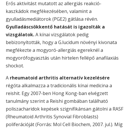
Erős aktivitást mutatott az allergiás reakció-
kaszkádok megfékezésében, valamint a
gyulladásmediátorok (PGE2) gátlása révén.
Gyulladáscsökkentő hatását is igazolták a
vizsgálatok.
A kínai vizsgálatok pedig
bebizonyították, hogy a G.lucidum növényi kivonata
megfékezte a mogyoró-allergiás egereknél a
mogyorófogyasztás után hirtelen fellépő anafilaxiás
shockot.
A
rheumatoid arthritis alternatív kezelésére
régóta alkalmazza a tradicionális kínai medicina a
reishit. Egy 2007-ben Hong Kong-ban elvégzett
tanulmány szerint a Reishi gombában található
poliszacharidok kepések szignifikánsan gátolni a RASF
(Rheumatoid Arthritis Synovial Fibroblasts)
poliferációját (Forrás: Mol Cell Biochem, 2007. jul.). Míg