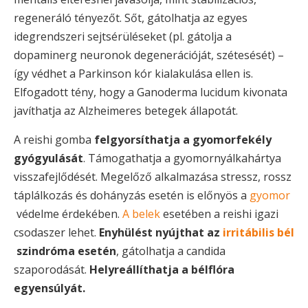
regeneráló tényezőt. Sőt, gátolhatja az egyes
idegrendszeri sejtsérüléseket (pl. gátolja a
dopaminerg neuronok degenerációját, szétesését) –
így védhet a Parkinson kór kialakulása ellen is.
Elfogadott tény, hogy a Ganoderma lucidum kivonata
javíthatja az Alzheimeres betegek állapotát.
A reishi gomba
felgyorsíthatja a gyomorfekély
gyógyulását
. Támogathatja a gyomornyálkahártya
visszafejlődését. Megelőző alkalmazása stressz, rossz
táplálkozás és dohányzás esetén is előnyös a
gyomor
védelme érdekében.
A belek
esetében a reishi igazi
csodaszer lehet.
Enyhülést nyújthat az
irritábilis bél
szindróma esetén
, gátolhatja a candida
szaporodását.
Helyreállíthatja a bélflóra
egyensúlyát.