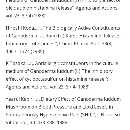
medium of Ganoderma lucidum.(I) Inhibitory effect of
oleic acid on histamine release“; Agents and Actions,
vol. 23, 3 / 4 (1988)
Hiroshi Koda,…: „The Biologically Active Constituents
of Ganoderma lucidum (Fr.) Karst. Histamine Release –
Inhibitory Triterpenes.“; Chem. Pharm. Bull., 33(4),
1367- 1374 (1985)
K.Tasaka,…: „ Antiallergic constituents in the culture
medium of Ganoderma lucidum.(II) The inhibitory
effect of cyclooctasulfur on histamine release.“;
Agents and Actions, vol. 23, 3 / 4 (1988)
Yearul Kabir,…: „Dietary Effect of Ganoderma lucidum
Mushroom on Blood Pressure and Lipid Levels in
Spontaneously Hypertensive Rats (SHR).“; J. Nutri. Sci.
Vitaminol., 34, 433-438, 1988