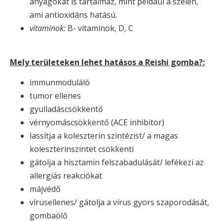
anyagokat is tartalmaz, mint például a szelén,
ami antioxidáns hatású.
vitaminok:
B- vitaminok, D, C
Mely területeken lehet hatásos a Reishi gomba?:
immunmoduláló
tumor ellenes
gyulladáscsökkentő
vérnyomáscsökkentő (ACE inhibitor)
lassítja a koleszterin szintézist/ a magas
koleszterinszintet csökkenti
gátolja a hisztamin felszabadulását/ lefékezi az
allergiás reakciókat
májvédő
vírusellenes/ gátolja a vírus gyors szaporodását,
gombaölő