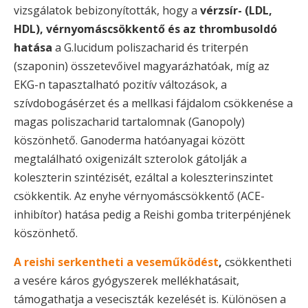
vizsgálatok bebizonyították, hogy a
vérzsír- (LDL,
HDL), vérnyomáscsökkentő és az thrombusoldó
hatása
a G.lucidum poliszacharid és triterpén
(szaponin) összetevőivel magyarázhatóak, míg az
EKG-n tapasztalható pozitív változások, a
szívdobogásérzet és a mellkasi fájdalom csökkenése a
magas poliszacharid tartalomnak (Ganopoly)
köszönhető. Ganoderma hatóanyagai között
megtalálható oxigenizált szterolok gátolják a
koleszterin szintézisét, ezáltal a koleszterinszintet
csökkentik. Az enyhe vérnyomáscsökkentő (ACE-
inhibítor) hatása pedig a Reishi gomba triterpénjének
köszönhető.
A reishi serkentheti a veseműködést
,
csökkentheti
a vesére káros gyógyszerek mellékhatásait,
támogathatja a veseciszták kezelését is. Különösen a