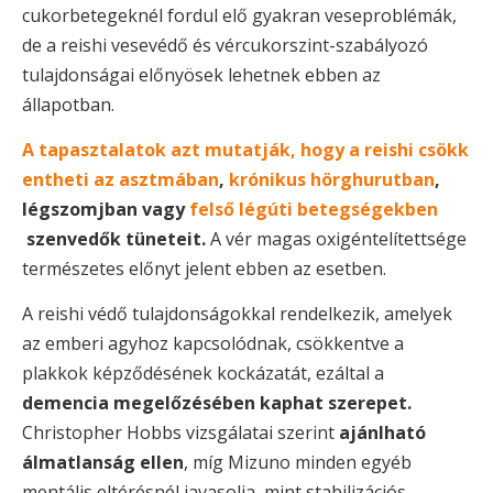
cukorbetegeknél fordul elő gyakran veseproblémák,
de a reishi vesevédő és vércukorszint-szabályozó
tulajdonságai előnyösek lehetnek ebben az
állapotban.
A tapasztalatok azt mutatják, hogy a reishi csökk
entheti az asztmában
,
krónikus hörghurutban
,
légszomjban vagy
felső légúti betegségekben
szenvedők tüneteit.
A vér magas oxigéntelítettsége
természetes előnyt jelent ebben az esetben.
A reishi védő tulajdonságokkal rendelkezik, amelyek
az emberi agyhoz kapcsolódnak, csökkentve a
plakkok képződésének kockázatát, ezáltal a
demencia megelőzésében kaphat szerepet.
Christopher Hobbs vizsgálatai szerint
ajánlható
álmatlanság ellen
, míg Mizuno minden egyéb
mentális eltérésnél javasolja, mint stabilizációs,