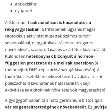
antioxidáns
nyugtató
A G.lucidum
tradicionálisan is használatos a
rákgyógyításban
, a triterpenek ugyanis magas
citotoxikus aktivitást mutattak számos tumor
sejtvonalánál, meggátolva a rákos sejtek gyors
növekedését, szaporodását és az áttétek kialakulását.
Különösen
hatékonynak bizonyult a hormon-
független prosztata és a mellrák eseteiben
(a
tumorsejtek DNS-replikációjának gátlása révén). A
tüdőrákos esetekben bekövetkezett javulás a reishi
poliszacharid kivonatának hatásaival (NK sejt
aktiválása és a citokinek növelése) volt magyarázható.
A gyógygombában található germánium biztosítja a
vér oxigéntelítettségének növekedését
. Ez
javítja