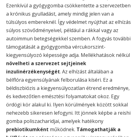
Ezenkívül a gyógygomba csökkentette a szervezetben
a krónikus gyulladást, amely mindig jelen van a
túlsúlyos embereknél. Így védelmet nyújthat az elhízás
súlyos szövődményeivel, például a rákkal vagy az
autoimmun betegségekkel szemben. A fogyás további
támogatását a gyógygomba vércukorszint-
kiegyensúlyozó képessége adja. Mellékhatások nélkül
növelheti a szervezet sejtjeinek
inzulinérzékenységét
. Az elhízást általában a
bélflóra egyensúlyának felborulása kíséri. Ez a
béldiszbiózis a kiegyensúlyozatlan étrend eredménye,
és kedvezőtlen emésztési folyamatokat okoz. Egy
ördögi kör alakul ki. Ilyen körülmények között sokkal
nehezebb sikeresen lefogyni. Itt jönnek képbe a reishi
gomba poliszacharidjai, amelyek hatékony
prebiotikumként
működnek.
Támogathatják a