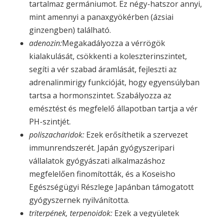
tartalmaz germániumot. Ez négy-hatszor annyi,
mint amennyi a panaxgyökérben (ázsiai
ginzengben) található.
adenozin:
Megakadályozza a vérrögök
kialakulását, csökkenti a koleszterinszintet,
segíti a vér szabad áramlását, fejleszti az
adrenalinmirigy funkcióját, hogy egyensúlyban
tartsa a hormonszintet. Szabályozza az
emésztést és megfelelő állapotban tartja a vér
PH-szintjét.
poliszacharidok:
Ezek erősíthetik a szervezet
immunrendszerét. Japán gyógyszeripari
vállalatok gyógyászati alkalmazáshoz
megfelelően finomították, és a Koseisho
Egészségügyi Részlege Japánban támogatott
gyógyszernek nyilvánította.
triterpének, terpenoidok:
Ezek a vegyületek