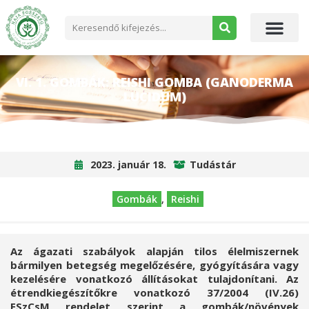
VI. 1. GOMBÁK: REISHI GOMBA (GANODERMA
LUCIDUM)
2023. január 18.
Tudástár
Gombák
,
Reishi
Az ágazati szabályok alapján tilos élelmiszernek
bármilyen betegség megelőzésére, gyógyítására vagy
kezelésére vonatkozó állításokat tulajdonítani. Az
étrendkiegészítőkre vonatkozó 37/2004 (IV.26)
ESzCsM rendelet szerint a gombák/növények